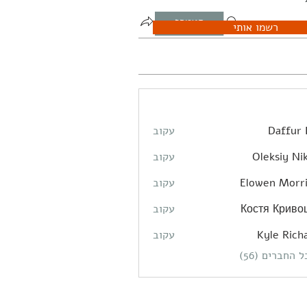
הצטרף
רשמו אותי
Daffur 
עקוב
Oleksiy Nik
עקוב
Elowen Morr
עקוב
Костя Криво
עקוב
Kyle Rich
עקוב
 החברים (56)