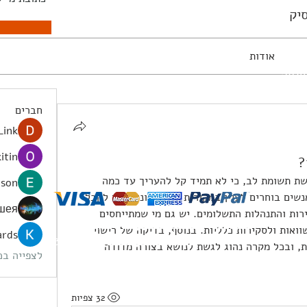
ונסולות
יק
אודות
ויזיה
חברים
Link
itin
?
זו בהחלט יכולה להיות נקודה שדורשת תשומת לב, כי לא תמיד קל להעריך עד כמה 
ison
פלטפורמות שונות אמינות. לעיתים אנשים בוחרים לעיין במקורות מידע שונים כדי לקבל 
шея
תמונה כללית יותר על המוניטין, השירות והתנהלות התשלומים. יש גם מי שמתייחסים 
צור קשר
משלוחים והחזרות
תקנון האתר
 כמקור להשוואות ולסקירות כלליות. בנוסף, בדיקה של רישוי 
ards
פנטהאוז בייסיק I
הפלך 3 תל אביב-יפו
‏|
03-7797270
ופיקוח יכולה לתת אינדיקציה מסוימת, ובכל מקרה נהוג לגשת לנושא בצורה מדודה 
לצפייה בכל
32 צפיות