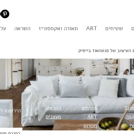
שטיחים
ART
תאורה ואקססוריז
השראה
עלי
 העיצוב של פנטהאוז בייסיק
אוכל
שטיחים
השראה
הירשמו לנ
קפה
ART
מעצבים
צד
מנורות