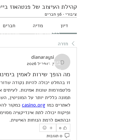
הדומים
שידות וק
קהילת העיצוב של פנטהאוז בייס
ציבורי
·
56 חברים
דיון
מדיה
חברים
כיסאות אוכל
שידות טלו
חזרה
dianaraysi
כיסאות בר
7 באפריל 2026
dianaraysi
שרפרפים
מה הופך שירות לאמין בימינו
לאתרים כמו 
casino.org
ובהתאם לרמת הנוחות האישית.
0
0 תגובות