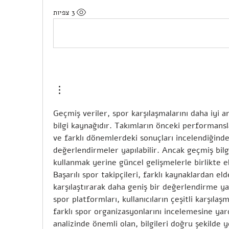
3 צפיות
Geçmiş veriler, spor karşılaşmalarını daha iyi an
bilgi kaynağıdır. Takımların önceki performanslar
ve farklı dönemlerdeki sonuçları incelendiğinde
değerlendirmeler yapılabilir. Ancak geçmiş bilgi
kullanmak yerine güncel gelişmelerle birlikte el
Başarılı spor takipçileri, farklı kaynaklardan elde
karşılaştırarak daha geniş bir değerlendirme yapm
spor platformları, kullanıcıların çeşitli karşılaş
farklı spor organizasyonlarını incelemesine yard
analizinde önemli olan, bilgileri doğru şekilde