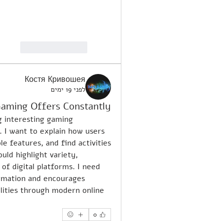
Reply
Like
Костя Кривошея
לפני 19 ימים
Gaming Offers Constantly
g interesting gaming 
 I want to explain how users 
e features, and find activities 
ld highlight variety, 
f digital platforms. I need 
ormation and encourages 
lities through modern online 
0