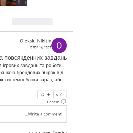
Reply
Like
Oleksiy Nikitin
לפני 14 ימים
та повсякденних завдань
 ігрових завдань та роботи. 
нікою брендових збірок від 
і системні блоки зараз, або 
0
תגובה 1
Write a comment...