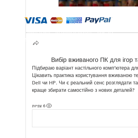
צור קשר
משלוחים והחזרות
תקנון האתר
פנטהאוז בייסיק I
הפלך 3 תל אביב-יפו
‏|
03-7797270
Вибір вживаного ПК для ігор 
Підбираю варіант настільного комп'ютера для
Цікавить практика користування вживаною тех
Dell чи HP. Чи є реальний сенс розглядати так
краще збирати самостійно з нових деталей?
6 צפיות