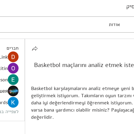
יק
אודות
חברים
Link
Basketbol maçlarını analiz etmek iste
itin
ison
Basketbol karşılaşmalarını analiz etmeye yeni b
шея
geliştirmek istiyorum. Takımların oyun tarzını
ards
daha iyi değerlendirmeyi öğrenmek istiyorum.
varsa bana yardımcı olabilir misiniz? Paylaşacağ
לצפייה בכל
değerlidir.