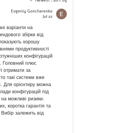
Newest
Sort by:
Evgeniy Goncharenko
Jul 22
ні варіанти на 
ндового збірки від 
показують хорошу 
івнями продуктивності 
отужніших конфігурацій 
. Головний плюс 
і отримати за 
то такі системи вже 
. Для орієнтиру можна 
лади конфігурацій під 
 на можливі ризики. 
, коротка гарантія та 
 Вибір залежить від 