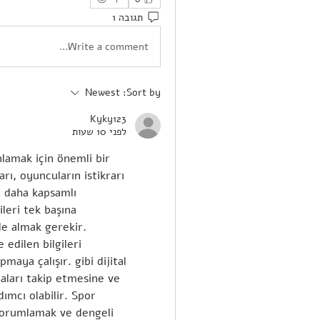
תגובה 1
Write a comment...
Newest
Sort by:
Kyky123
לפני 10 שעות
lamak için önemli bir 
ı, oyuncuların istikrarı 
 daha kapsamlı 
leri tek başına 
e almak gerekir. 
 edilen bilgileri 
aya çalışır. gibi dijital 
maları takip etmesine ve 
ımcı olabilir. Spor 
 yorumlamak ve dengeli 