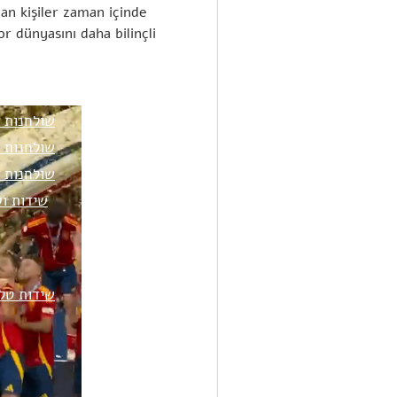
an kişiler zaman içinde 
or dünyasını daha bilinçli 
ספות
שולחנות 
LoveSeats
שולחנות 
כורסאות
שולחנות 
הדומים
שידות וק
כיסאות אוכל
שידות טלו
כיסאות בר
שרפרפים