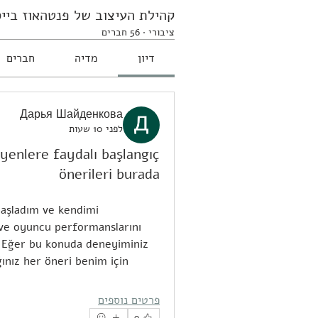
קהילת העיצוב של פנטהאוז בייס
ציבורי
·
56 חברים
דיון
מדיה
חברים
Дарья Шайденкова
לפני 10 שעות
yenlere faydalı başlangıç
önerileri burada
aşladım ve kendimi 
 ve oyuncu performanslarını 
 Eğer bu konuda deneyiminiz 
ınız her öneri benim için 
פרטים נוספים
0