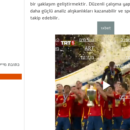
bir yaklaşım geliştirmektir. Düzenli çalışma yap
daha güçlü analiz alışkanlıkları kazanabilir ve sp
takip edebilir.
1xbet
אוכל
שטיחים
השראה
הירשמו לנ
קפה
ART
מעצבים
צד
מנורות
ונסולות
ויזיה