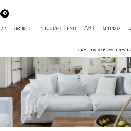
שטיחים
ART
תאורה ואקססוריז
השראה
עלי
 העיצוב של פנטהאוז בייסיק