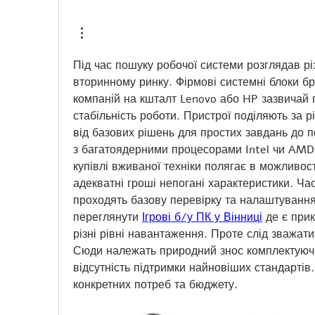
Під час пошуку робочої системи розглядав різ
вторинному ринку. Фірмові системні блоки бре
компаній на кшталт Lenovo або HP зазвичай 
стабільність роботи. Пристрої поділяють за р
від базових рішень для простих завдань до п
з багатоядерними процесорами Intel чи AMD
купівлі вживаної техніки полягає в можливост
адекватні гроші непогані характеристики. Час
проходять базову перевірку та налаштування
переглянути 
Ігрові б/у ПК у Вінниці
 де є прик
різні рівні навантаження. Проте слід зважати
Сюди належать природний знос комплектуючих
відсутність підтримки найновіших стандартів.
конкретних потреб та бюджету.