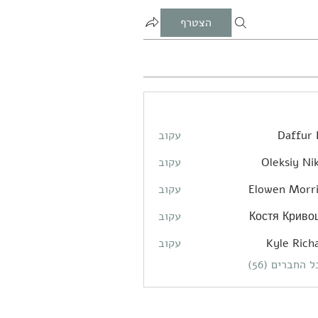
הצטרף
Daffur 
עקוב
Oleksiy Nik
עקוב
Elowen Morr
עקוב
Костя Криво
עקוב
Kyle Rich
עקוב
 החברים (56)