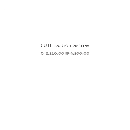
שידת טלוויזיה CUTE 120
מחיר רגיל
מחיר מבצע
ספות
שולחנות 
LoveSeats
שולחנות 
כורסאות
שולחנות 
הדומים
שידות וק