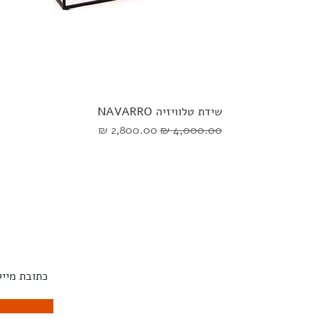
שידת טלוויזיה NAVARRO
מחיר רגיל
מחיר מבצע
אוכל
שטיחים
השראה
הירשמו לנ
קפה
ART
מעצבים
צד
מנורות
ונסולות