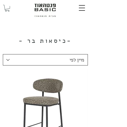
-כיסאות
בר -