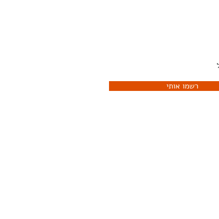
יוזלטר שלנו ותהיו הראשונים
לדעת מה קורה
רשמו אותי