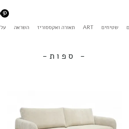
שטיחים
ART
תאורה ואקססוריז
השראה
עלי
-ספות -