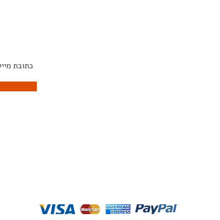
אוכל
שטיחים
השראה
הירשמו לנ
קפה
ART
מעצבים
צד
מנורות
ונסולות
ויזיה