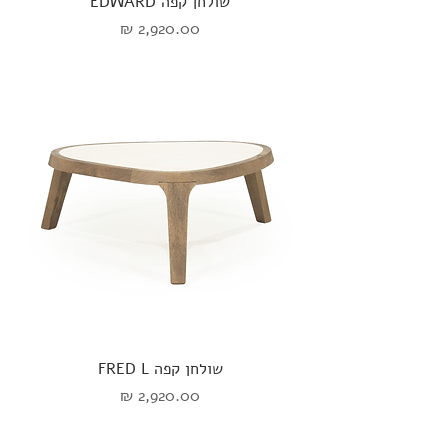
שולחן קפה EDWARD
מחיר
שולחן קפה FRED L
מחיר