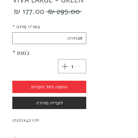
VIVA LARGE - GREEN
מחיר
מחיר
 ‏295.00 ‏₪ 
רגיל
מבצע
בחר/י מידה
*
כמות
*
הוספה לסל הקניות
לקנייה מהירה
21x21x42 cm