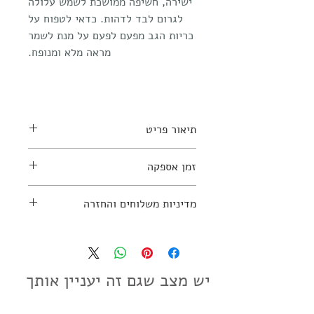
ישירה, חשיפה ממושכת לשמש עלולה
לגרום לבד לדהות. כדאי לטפוח על
כריות הגב מפעם לפעם על מנת לשמר
מראה מלא ומנופח.
תיאור פריט
ניתן להזמין בסוגי בדים וצבעים
זמן אספקה
נוספים
למידע נוסף יש ליצור קשר עם החנות:
כשלושה חודשים
מדיניות משלוחים והחזרה
03-7797270
מדיניות משלוחים והחזרות
יש מצב שגם זה יעניין אותך