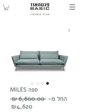
ספה MILES
מחיר
החל מ-
 ‏6,600.00 ‏₪ 
רגיל
מחיר
₪4,620