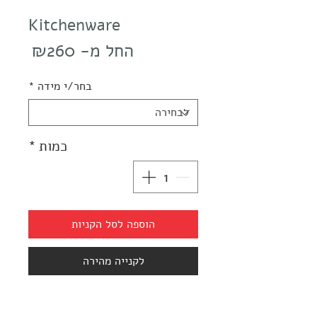
Kitchenware
מחיר
החל מ-
₪260
מבצע
בחר/י מידה
*
כמות
*
הוספה לסל הקניות
לקנייה מהירה