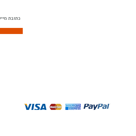
קפה
ART
מעצבים
צד
מנורות
ונסולות
ויזיה
צור קשר
משלוחים והחזרות
תקנון האתר
פנטהאוז בייסיק I
הפלך 3 תל אביב-יפו
‏|
03-7797270