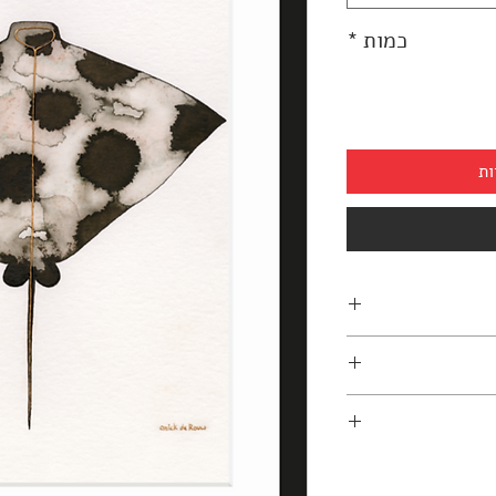
כמות
*
ות
03-7