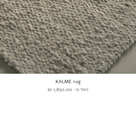
KALME rug
מחיר מבצע
החל מ-
אוכל
שטיחים
השראה
הירשמו לנ