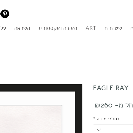
שטיחים
ART
תאורה ואקססוריז
השראה
עלי
EAGLE RAY
מחיר
ל מ-
₪260
מבצע
בחר/י מידה
*