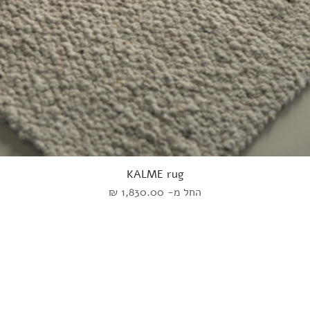
KALME rug
מחיר מבצע
החל מ-
אוכל
שטיחים
השראה
הירשמו לנ
קפה
ART
מעצבים