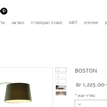
שטיחים
ART
תאורה ואקססוריז
השראה
עלי
BOSTON
מחיר
מחיר
רגיל
מבצע
בחר/י צבע
*