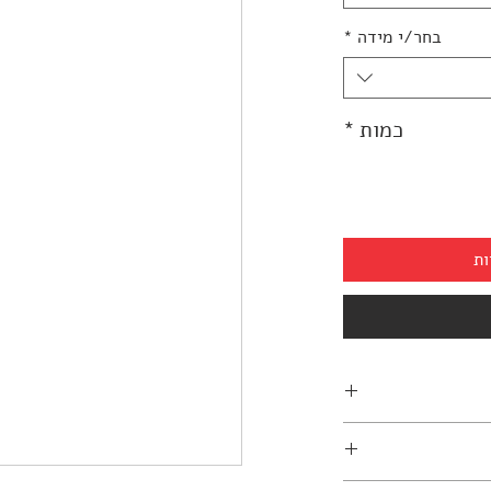
בחר/י מידה
*
כמות
*
ות
03-7