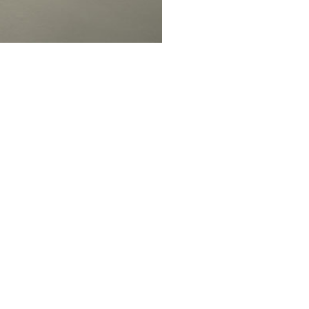
ספות
שולחנות 
LoveSeats
שולחנות 
כורסאות
שולחנות 
הדומים
שידות וק
כיסאות אוכל
שידות טלו