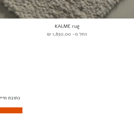
KALME rug
מחיר מבצע
החל מ-
אוכל
שטיחים
השראה
הירשמו לנ
קפה
ART
מעצבים
צד
מנורות
ונסולות
ויזיה