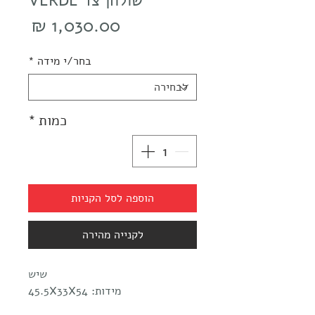
שולחן צד VERDE
מחיר
בחר/י מידה
*
כמות
*
הוספה לסל הקניות
לקנייה מהירה
שיש
מידות: 45.5X33X54