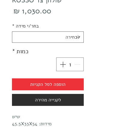
שולחן צד ROSSO
מחיר
בחר/י מידה
*
כמות
*
הוספה לסל הקניות
לקנייה מהירה
שיש
מידות: 45.5X33X54