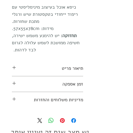
כיסא אוכל בעיצוב מינימליסטי עם
ריפוד ייחודי בטקסטורת שיש ורגלי
מתכת שחורות.
מידות: 57x55x78cm.
תחזוקה:
יש להימנע משמש ישירה,
חשיפה ממושכת לשמש עלולה לגרום
לבד לדהות.
תיאור פריט
זמן אספקה
למידע נוסף יש ליצור קשר עם החנות:
03-7797270
כ6 - 8 שבועות
מדיניות משלוחים והחזרות
מדיניות משלוחים והחזרות
יש מצב שגם זה יעניין אותך