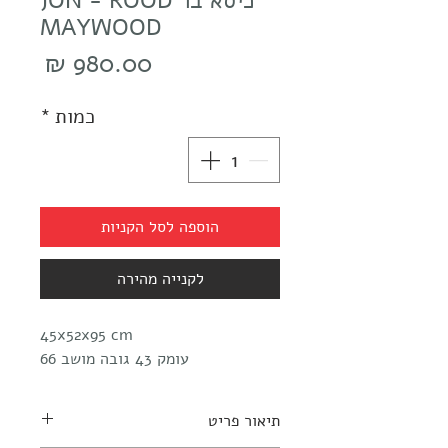
כיסא בר JON - ROOD
MAYWOOD
מחיר
כמות
*
הוספה לסל הקניות
לקנייה מהירה
45x52x95 cm
עומק 43 גובה מושב 66
תיאור פריט