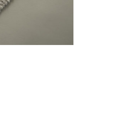
ספות
שולחנות 
LoveSeats
שולחנות 
כורסאות
שולחנות 
הדומים
שידות וק