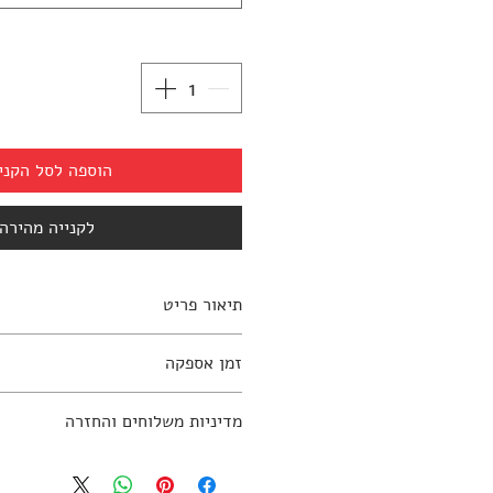
הוספה לסל הקני
לקנייה מהירה
תיאור פריט
כורסה מראטן סינתטי ועץ טיק, מתא
זמן אספקה
למידע נוסף יש ליצור קשר עם החנות: 797270
כ 4 שבועות
מדיניות משלוחים והחזרה
מדיניות משלוחים והחזרות