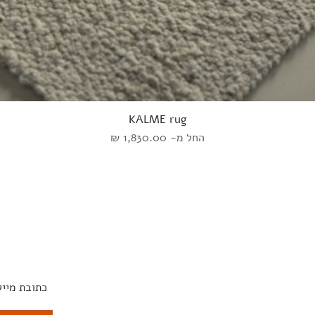
KALME rug
מחיר מבצע
החל מ-
אוכל
שטיחים
השראה
הירשמו לנ
קפה
ART
מעצבים
צד
מנורות
ונסולות