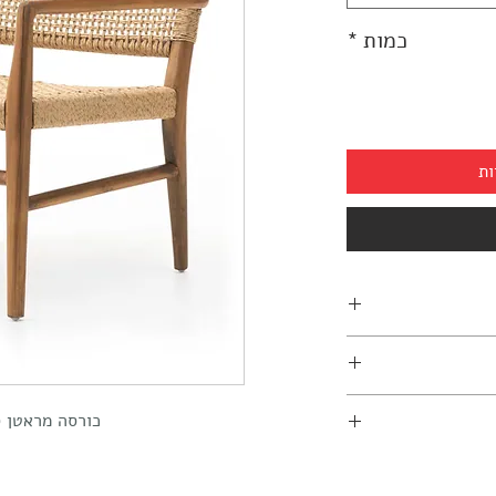
כמות
*
ות
ימה גם לחוץ.
03-7
כורסה מראטן ס