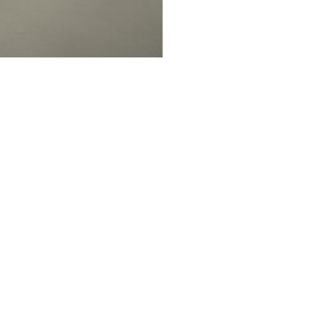
ספות
שולחנות 
LoveSeats
שולחנות 
כורסאות
שולחנות 
הדומים
שידות וק