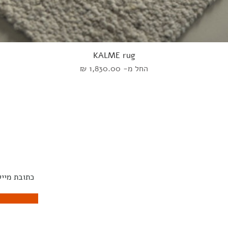
KALME rug
מחיר מבצע
החל מ-
אוכל
שטיחים
השראה
הירשמו לנ
קפה
ART
מעצבים
צד
מנורות
ונסולות